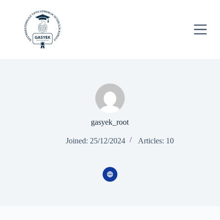
S
k
i
p
t
o
c
o
n
t
e
n
t
gasyek_root
Joined: 25/12/2024
Articles: 10