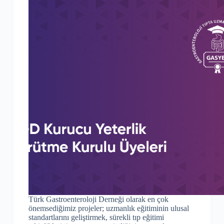
Türk Gastroenteroloji Derneği olarak en çok
önemsediğimiz projeler; uzmanlık eğitiminin ulusal
standartlarını geliştirmek, sürekli tıp eğitimi