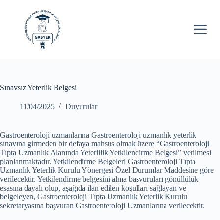
S
k
i
p
t
o
c
o
n
Sınavsız Yeterlik Belgesi
t
e
n
11/04/2025
Duyurular
t
Gastroenteroloji uzmanlarına Gastroenteroloji uzmanlık yeterlik
sınavına girmeden bir defaya mahsus olmak üzere “Gastroenteroloji
Tıpta Uzmanlık Alanında Yeterlilik Yetkilendirme Belgesi” verilmesi
planlanmaktadır. Yetkilendirme Belgeleri Gastroenteroloji Tıpta
Uzmanlık Yeterlik Kurulu Yönergesi Özel Durumlar Maddesine göre
verilecektir. Yetkilendirme belgesini alma başvuruları gönüllülük
esasına dayalı olup, aşağıda ilan edilen koşulları sağlayan ve
belgeleyen, Gastroenteroloji Tıpta Uzmanlık Yeterlik Kurulu
sekretaryasına başvuran Gastroenteroloji Uzmanlarına verilecektir.