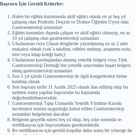
Başvuru İçin Gerekli Kriterler:
Halen bir eğitim kurumunda aktif eğitici olarak en az beş yıl
çalışmış olan Profesör, Doçent ve Doktor Öğretim Üyesi olan
Gastroenteroloji uzmanları
Eğitim kurumları dışında çalışan ve aktif eğitici olmayıp, en az
10 yıl çalışmış olan gastroenteroloji uzmanları
Uluslararası veya Ulusal dergilerde yayımlanmış en az 2 adet
makalesi olmak (vak’a takdimi, editöre mektup, araştırma notu,
özet veya kitap kritiği hariç)
Uluslararası kuruluşlardan alınmış yeterlik belgesi veya Türk
Gastroenteroloji Derneği’nin yeterlik sınavından başarı belgesi
almış gastroenteroloji uzmanları
Son 5 yıl içinde Gastroenteroloji ile ilgili kongrelerden birine
katılmış olmak
Son başvuru tarihi 31 Aralık 2025 olarak ilan edilmiş olup bu
tarihten sonra yapılan başvurular bu kapsamda
değerlendirilmeyecektir.
Gastroenteroloji Tıpta Uzmanlık Yeterlik Yürütme Kurulu
incelemesi sonrası uygunluğu kabul edilen Gastroenteroloji
uzmanları belgelerini alacaktır.
Belgenin geçerlik süresi beş yıl olup, beş yılın sonunda re-
sertifikasyon için başvurulması gerekmektedir.
Re-sertifikasyon için gerekli koşullar daha sonra bir yönerge ile