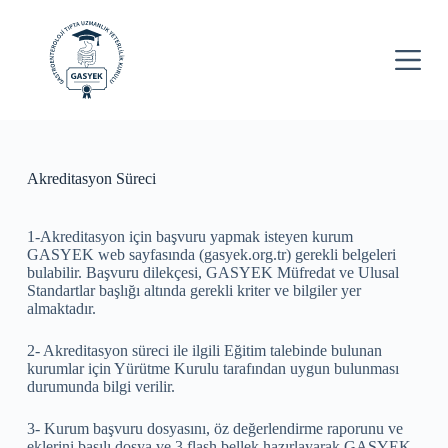
S
k
i
p
t
o
c
o
n
Akreditasyon Süreci
t
e
n
t
1-Akreditasyon için başvuru yapmak isteyen kurum
GASYEK web sayfasında (gasyek.org.tr) gerekli belgeleri
bulabilir. Başvuru dilekçesi, GASYEK Müfredat ve Ulusal
Standartlar başlığı altında gerekli kriter ve bilgiler yer
almaktadır.
2- Akreditasyon süreci ile ilgili Eğitim talebinde bulunan
kurumlar için Yürütme Kurulu tarafından uygun bulunması
durumunda bilgi verilir.
3- Kurum başvuru dosyasını, öz değerlendirme raporunu ve
eklerini basılı dosya ve 3 flash bellek hazırlayarak GASYEK