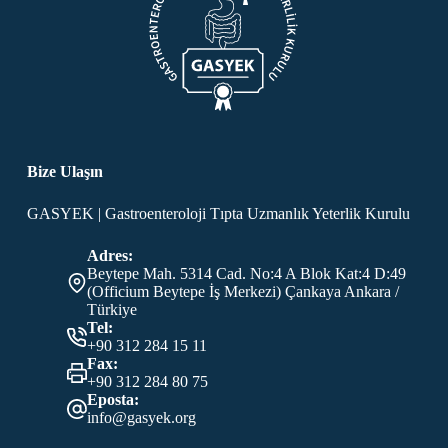
Bize Ulaşın
GASYEK | Gastroenteroloji Tıpta Uzmanlık Yeterlik Kurulu
Adres:
Beytepe Mah. 5314 Cad. No:4 A Blok Kat:4 D:49
(Officium Beytepe İş Merkezi) Çankaya Ankara /
Türkiye
Tel:
+90 312 284 15 11
Fax:
+90 312 284 80 75
Eposta:
info@gasyek.org